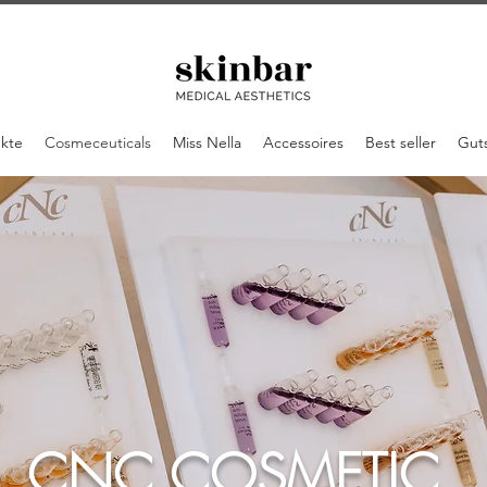
ukte
Cosmeceuticals
Miss Nella
Accessoires
Best seller
Gut
CNC COSMETIC