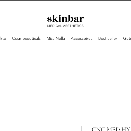
ukte
Cosmeceuticals
Miss Nella
Accessoires
Best seller
Gut
CNC MED HYA