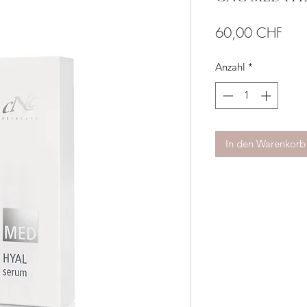
Prei
60,00 CHF
Anzahl
*
In den Warenkorb