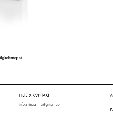
tigkeitsdepot
iedenen Hyaluronsäuren sorgt für eine
der Haut und ermöglicht so die
 verbessern.
HILFE & KONTAKT
A
isch-apparativen Behandlungen und
en
info.skinbar.ma@gmail.com
I