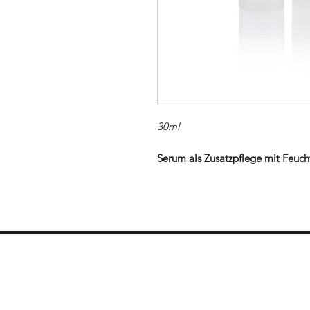
30ml
Serum als Zusatzpflege mit Feuch
Eine Kombination aus drei versch
erhöhte Feuchtigkeitsbindung in 
Hautelastizität und Spannkraft zu
Vorteile:
Unterstützend nach dermazeut
ästhetisch-plastischen Eingriff