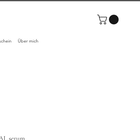
schein
Über mich
L serum