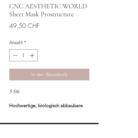
CNC AESTHETIC WORLD
Sheet Mask Prostructure
Preis
49,50 CHF
Anzahl
*
In den Warenkorb
5 Stk.
Hochwertige, biologisch abbaubare
sheet mask mit einem Wirkstoffcocktail
aus 5-fach Hyaluronsäure, Emblica,
Kaktusfeige und
Traubenstammzellenextrakt für die