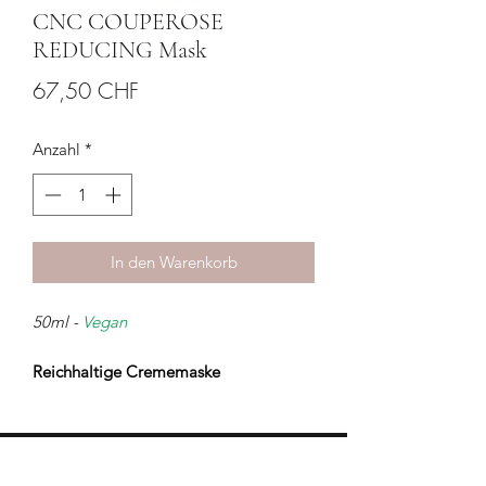
CNC COUPEROSE
REDUCING Mask
Preis
67,50 CHF
Anzahl
*
In den Warenkorb
50ml -
Vegan
Reichhaltige Crememaske
Stärkt die Kapillarwände und reduziert
Rötungen. Wirkt intensiv festigend und
schützend.