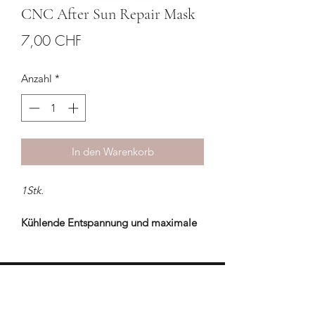
CNC After Sun Repair Mask
Preis
7,00 CHF
Anzahl
*
In den Warenkorb
1Stk.
Kühlende Entspannung und maximale
Pflege nach dem Sonnenbad. Die
biologisch abbaubare SUN Mask mit
Ectoin und Aloe Vera beruhigt
sonnengestresste Haut und spendet
HILFE & KONTAKT
intensive Feuchtigkeit.