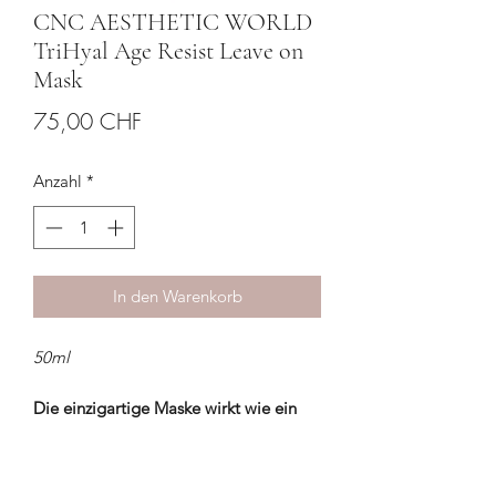
CNC AESTHETIC WORLD
TriHyal Age Resist Leave on
Mask
Preis
75,00 CHF
Anzahl
*
In den Warenkorb
50ml
Die einzigartige Maske wirkt wie ein
Schönheitsschlaf für die Haut.
Die leistungsstarke TriHyal-