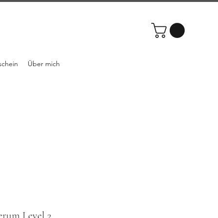
schein
Über mich
erum Level 2