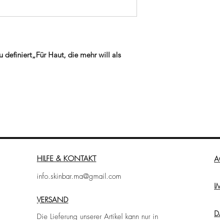
definiert„Für Haut, die mehr will als
2 ist die kraftvolle Fortsetzung der
tzung bei tieferliegenden Hautbedürfnissen.
nal, Niacinamide und Hyaluronsäure sorgen
gung. Die Erneuerungsprozesse der Haut
ine Linien, Elastizitätsverlust und ein
HILFE & KONTAKT
A
info.skinbar.ma@gmail.com
eit
I
VERSAND
nd
D
Die Lieferung unserer Artikel kann nur in