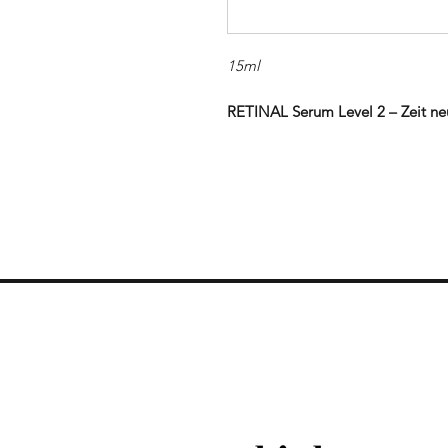
15ml
RETINAL Serum Level 2 – Zeit neu 
Pflege – sie will Kontrolle.“Level 
Transformation.
Die kraftvolle 2.Phase zur Fortse
Hochdosiertes verkapseltes Reti
für eine funktionelle Hautverjün
werden nachhaltig aktiviert und fe
matter Teint deutlich verbessert.
Vorteile:
Spendet und bindet Feuchtigk
Reduziert Trockenheitsfältchen
Wirkt je nach Form aufpolster
Schützt vor freien Radikalen