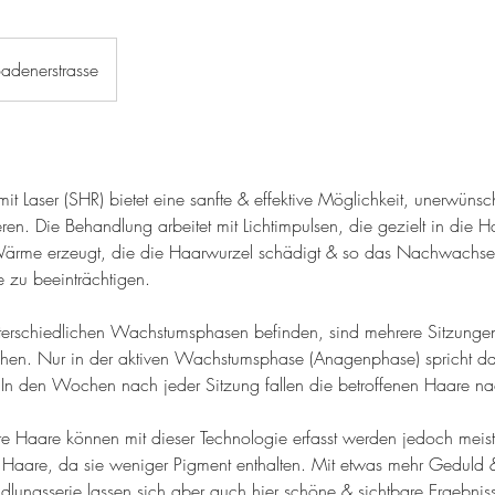
adenerstrasse
it Laser (SHR) bietet eine sanfte & effektive Möglichkeit, unerwün
eren. Die Behandlung arbeitet mit Lichtimpulsen, die gezielt in die Haa
Wärme erzeugt, die die Haarwurzel schädigt & so das Nachwachs
zu beeinträchtigen.
terschiedlichen Wachstumsphasen befinden, sind mehrere Sitzungen
eichen. Nur in der aktiven Wachstumsphase (Anagenphase) spricht d
In den Wochen nach jeder Sitzung fallen die betroffenen Haare n
re Haare können mit dieser Technologie erfasst werden jedoch meist
e Haare, da sie weniger Pigment enthalten. Mit etwas mehr Geduld 
lungsserie lassen sich aber auch hier schöne & sichtbare Ergebniss