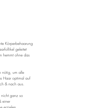
schte Körperbehaarung
rfollikel geleitet
en hemmt ohne das
 nötig, um alle
as Haar optimal auf
ach & nach aus.
 nicht ganz so
& einer
e erzielen.