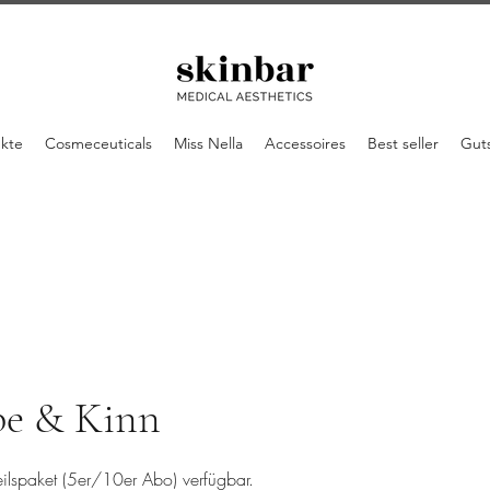
ukte
Cosmeceuticals
Miss Nella
Accessoires
Best seller
Gut
pe & Kinn
eilspaket (5er/10er Abo) verfügbar.