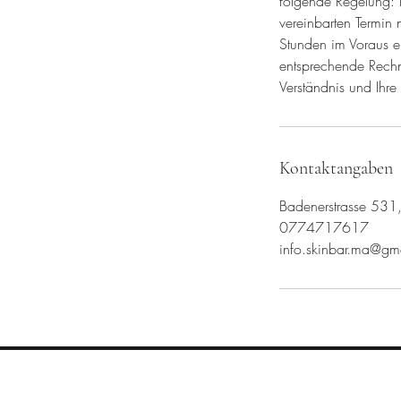
folgende Regelung: B
vereinbarten Termin
Stunden im Voraus er
entsprechende Rechnu
Verständnis und Ihre
Kontaktangaben
Badenerstrasse 531,
0774717617
info.skinbar.ma@gm