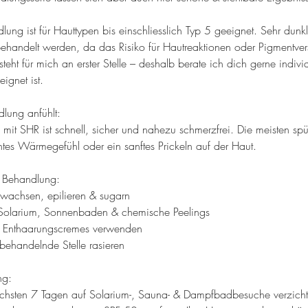
ung ist für Hauttypen bis einschliesslich Typ 5 geeignet. Sehr dunk
 behandelt werden, da das Risiko für Hautreaktionen oder Pigmentve
 steht für mich an erster Stelle – deshalb berate ich dich gerne indivi
ignet ist.
lung anfühlt:
 mit SHR ist schnell, sicher und nahezu schmerzfrei. Die meisten s
tes Wärmegefühl oder ein sanftes Prickeln auf der Haut.
e Behandlung:
 wachsen, epilieren & sugarn
 Solarium, Sonnenbaden & chemische Peelings
e Enthaarungscremes verwenden
 behandelnde Stelle rasieren
ng:
nächsten 7 Tagen auf Solarium-, Sauna- & Dampfbadbesuche verzicht