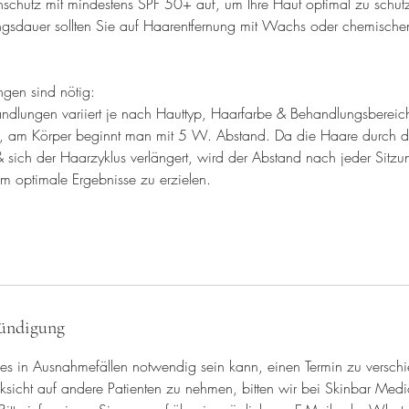
nschutz mit mindestens SPF 50+ auf, um Ihre Haut optimal zu schü
gsdauer sollten Sie auf Haarentfernung mit Wachs oder chemische
gen sind nötig:
ndlungen variiert je nach Hauttyp, Haarfarbe & Behandlungsbereich
t, am Körper beginnt man mit 5 W. Abstand. Da die Haare durch 
sich der Haarzyklus verlängert, wird der Abstand nach jeder Sitz
m optimale Ergebnisse zu erzielen.
ündigung
 es in Ausnahmefällen notwendig sein kann, einen Termin zu versch
icht auf andere Patienten zu nehmen, bitten wir bei Skinbar Medi