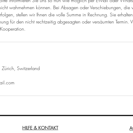
itte informieren Sie uns so früh wie möglich per E-Mail oder Whats
 nicht wahrnehmen können. Bei Absagen oder Verschiebungen, die 
folgen, stellen wir Ihnen die volle Summe in Rechnung. Sie erhalte
ng für den nicht rechtzeitig abgesagten oder versäumten Termin. Vi
 Kooperation.
 Zürich, Switzerland
ail.com
HILFE & KONTAKT
A