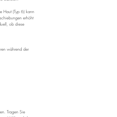
le Haut (Typ 6) kann
rschiebungen erhöht
duell, ob diese
püren während der
en. Tragen Sie