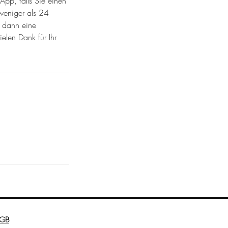
App, falls Sie einen
weniger als 24
n dann eine
elen Dank für Ihr
GB