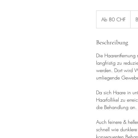
Ab
80
Ab 80 CHF
B
Schweizer
Franken
Beschreibung
Die Haarentfernung m
langfristig zu reduzi
werden. Dort wird 
umliegende Gewebe 
Da sich Haare in un
Haarfollikel zu err
die Behandlung an. 
Auch feinere & helle
schnell wie dunkler
konsequenten Behand