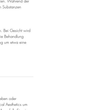
tzen. Während der
n Substanzen
. Bei Gesicht wird
die Behandlung
ung um etwa eine
ieben oder
cal Aesthetics um