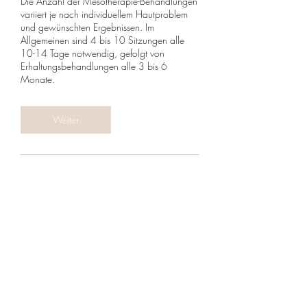
Die Anzahl der Mesotherapie-Behandlungen
variiert je nach individuellem Hautproblem
und gewünschten Ergebnissen. Im
Allgemeinen sind 4 bis 10 Sitzungen alle
10-14 Tage notwendig, gefolgt von
Erhaltungsbehandlungen alle 3 bis 6
Monate.
Weiter
Umbuchung & Kündigung
Wir verstehen, dass es in Ausnahmefällen
notwendig sein kann, einen Termin zu
verschieben oder abzusagen. Um Rücksicht
auf andere Patienten zu nehmen, bitten wir
bei Skinbar Medical Aesthetics um folgende
Regelung: Bitte informieren Sie uns so früh
wie möglich per E-Mail oder WhatsApp,
falls Sie einen vereinbarten Termin nicht