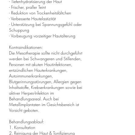
- Tiefenhydratisierung der Haut
- Frischer, praller Teint
- Reduktion von Trockenheitsfältchen
- Verbesserte Hautelastizität
- Unterstützung bei Spannungsgefühl oder
Schuppung
- Vorbeugung vorzeitiger Hautalterung
Kontraindikationen:
Die Mesotherapie sollte nicht durchgeführt
werden bei Schwangeren und Stillenden,
Personen mit akuten Hautinfektionen,
entzündlichen Hauterkrankungen,
Autoimmunerkrankungen,
Blutgerinnungsstörungen, Allergien gegen
Inhaltsstoffe, Krebserkrankungen sowie bei
aktiver Herpes-Infektion im
Behandlungsareal. Auch bei
Metallimplantaten im Gesichtsbereich ist
Vorsicht geboten.
Behandlungsablauf:
1. Konsultation
2. Reinigung der Haut & Tonifizierung