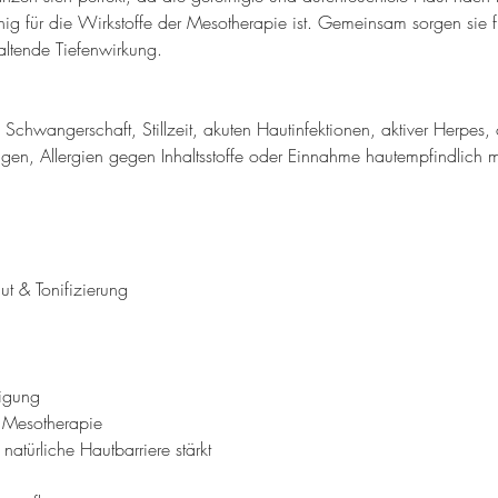
g für die Wirkstoffe der Mesotherapie ist. Gemeinsam sorgen sie fü
altende Tiefenwirkung.
Schwangerschaft, Stillzeit, akuten Hautinfektionen, aktiver Herpes
en, Allergien gegen Inhaltsstoffe oder Einnahme hautempfindlich
t & Tonifizierung
inigung
 Mesotherapie
natürliche Hautbarriere stärkt