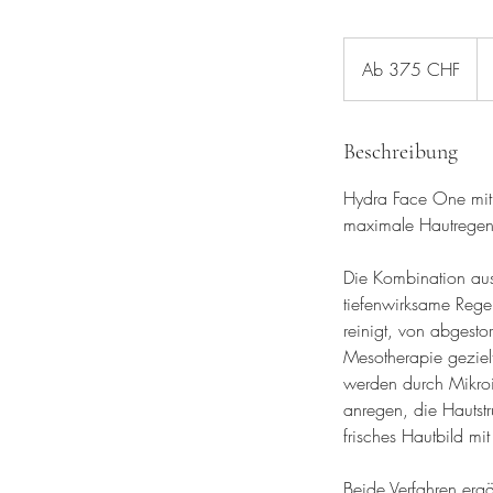
Ab
375
Ab 375 CHF
Schweizer
Franken
Beschreibung
Hydra Face One mit 
maximale Hautregen
Die Kombination aus
tiefenwirksame Rege
reinigt, von abgestor
Mesotherapie geziel
werden durch Mikroin
anregen, die Hautstru
frisches Hautbild mi
Beide Verfahren erg