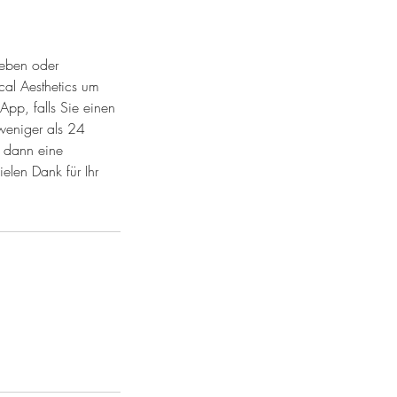
ieben oder
cal Aesthetics um
App, falls Sie einen
weniger als 24
n dann eine
elen Dank für Ihr