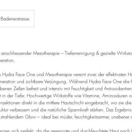
Badenerstrasse
anschliessender Mesotherapie – Tiefenreinigung & gezielte Wirkstof
eration.
 Hydra Face One und Mesotherapie vereint zwei der effektivsten H
neration und sichtbare Verjüngung. Während Hydra Face One die 
benen Zellen befreit und intensiv mit Feuchtigkeit und Antioxidantien 
t in der Tiefe: Hochwertige Wirkstoffe wie Vitamine, Aminosäuren 
jektionen direkt in die mittlere Hautschicht eingebracht, wo sie die
ktur verbessern und die natürliche Spannkraft stärken. Das Ergebnis i
t strahlendem Glow – ideal bei müder, feuchtigkeitsarmer, unebener o
änzen sich perfekt, da die gereinigte und durchfeuchtete Haut nac