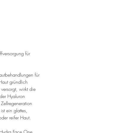
fversorgung für
autbehandlungen für
Haut gründlich
versorgt, wirkt die
oder Hyaluron
 Zellregeneration
st ein glattes,
der reifer Haut.
h Hydra Face One