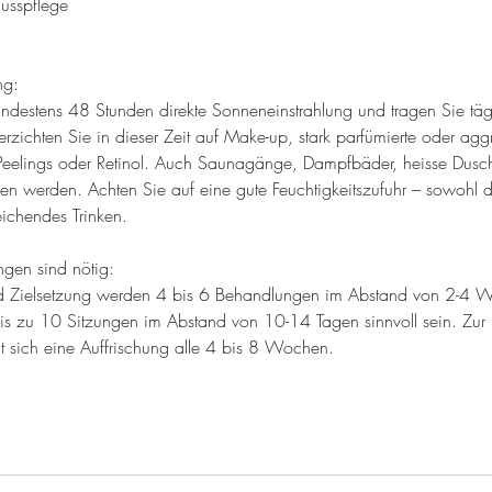
usspflege
ng:
indestens 48 Stunden direkte Sonneneinstrahlung und tragen Sie täg
rzichten Sie in dieser Zeit auf Make-up, stark parfümierte oder agg
Peelings oder Retinol. Auch Saunagänge, Dampfbäder, heisse Dusch
den werden. Achten Sie auf eine gute Feuchtigkeitszufuhr – sowohl 
eichendes Trinken.
gen sind nötig:
nd Zielsetzung werden 4 bis 6 Behandlungen im Abstand von 2-4 
is zu 10 Sitzungen im Abstand von 10-14 Tagen sinnvoll sein. Zur 
t sich eine Auffrischung alle 4 bis 8 Wochen.