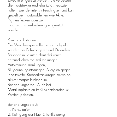
Zwecke eingesetzt werden. Sie verbessert
die Hautstruktur und -elastizität, reduziert
Falten, spendet intensiv Feuchtigkeit und kann
gezielt bei Hautproblemen wie Akne,
Pigmentflecken oder zur
Haarwachstumsförderung eingesetzt
werden.
Kontraindikationen:
Die Mesotherapie sollte nicht durchgeführt
werden bei Schwangeren und Stillenden,
Personen mit akuten Hautinfektionen,
entzündlichen Hauterkrankungen,
Autoimmunerkrankungen,
Blutgerinnungsstörungen, Allergien gegen
Inhaltsstoffe, Krebserkrankungen sowie bei
aktiver Herpes-Infektion im
Behandlungsareal. Auch bei
Metallimplantaten im Gesichtsbereich ist
Vorsicht geboten.
Behandlungsablauf:
1. Konsultation
2. Reinigung der Haut & Tonifizierung