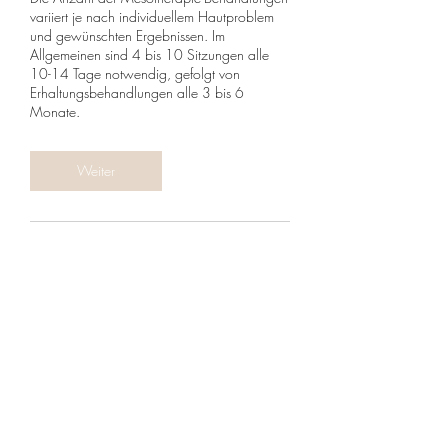
variiert je nach individuellem Hautproblem
und gewünschten Ergebnissen. Im
Allgemeinen sind 4 bis 10 Sitzungen alle
10-14 Tage notwendig, gefolgt von
Erhaltungsbehandlungen alle 3 bis 6
Monate.
Weiter
Umbuchung & Kündigung
Wir verstehen, dass es in Ausnahmefällen
notwendig sein kann, einen Termin zu
verschieben oder abzusagen. Um Rücksicht
auf andere Patienten zu nehmen, bitten wir
bei Skinbar Medical Aesthetics um folgende
Regelung: Bitte informieren Sie uns so früh
wie möglich per E-Mail oder WhatsApp,
falls Sie einen vereinbarten Termin nicht