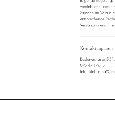
folgende Regelung: B
vereinbarten Termin
Stunden im Voraus er
entsprechende Rechnu
Verständnis und Ihre
Kontaktangaben
Badenerstrasse 531,
0774717617
info.skinbar.ma@gm