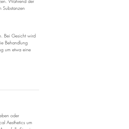
tzen. Während der
n Substanzen
. Bei Gesicht wird
die Behandlung
ung um etwa eine
ieben oder
cal Aesthetics um