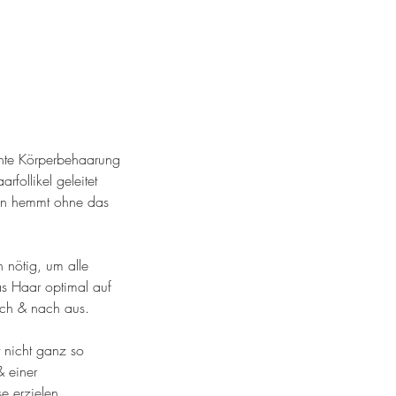
schte Körperbehaarung
rfollikel geleitet
en hemmt ohne das
 nötig, um alle
as Haar optimal auf
ach & nach aus.
 nicht ganz so
& einer
e erzielen.