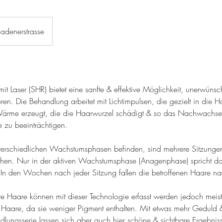
adenerstrasse
it Laser (SHR) bietet eine sanfte & effektive Möglichkeit, unerwün
eren. Die Behandlung arbeitet mit Lichtimpulsen, die gezielt in die Haa
Wärme erzeugt, die die Haarwurzel schädigt & so das Nachwachs
zu beeinträchtigen.
terschiedlichen Wachstumsphasen befinden, sind mehrere Sitzungen
eichen. Nur in der aktiven Wachstumsphase (Anagenphase) spricht d
In den Wochen nach jeder Sitzung fallen die betroffenen Haare n
re Haare können mit dieser Technologie erfasst werden jedoch meist
e Haare, da sie weniger Pigment enthalten. Mit etwas mehr Geduld 
lungsserie lassen sich aber auch hier schöne & sichtbare Ergebniss