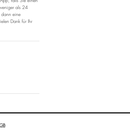
App, falls Sie einen
weniger als 24
n dann eine
elen Dank für Ihr
GB