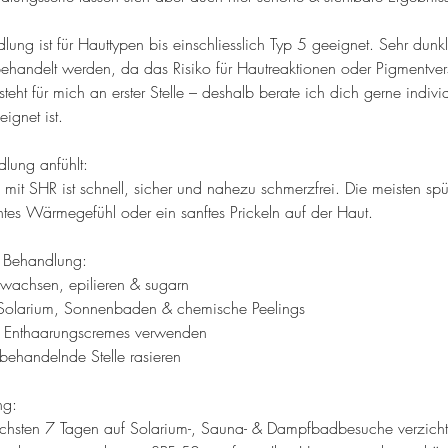
ung ist für Hauttypen bis einschliesslich Typ 5 geeignet. Sehr dunk
 behandelt werden, da das Risiko für Hautreaktionen oder Pigmentve
 steht für mich an erster Stelle – deshalb berate ich dich gerne indivi
ignet ist.
lung anfühlt:
 mit SHR ist schnell, sicher und nahezu schmerzfrei. Die meisten s
tes Wärmegefühl oder ein sanftes Prickeln auf der Haut.
e Behandlung:
 wachsen, epilieren & sugarn
 Solarium, Sonnenbaden & chemische Peelings
e Enthaarungscremes verwenden
 behandelnde Stelle rasieren
ng:
nächsten 7 Tagen auf Solarium-, Sauna- & Dampfbadbesuche verzicht