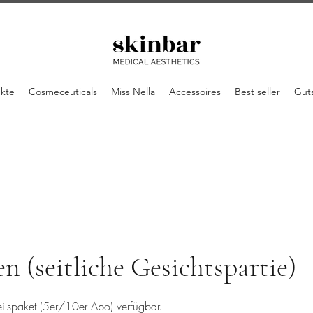
ukte
Cosmeceuticals
Miss Nella
Accessoires
Best seller
Gut
en (seitliche Gesichtspartie)
eilspaket (5er/10er Abo) verfügbar.