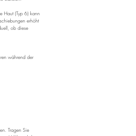
le Haut (Typ 6) kann
rschiebungen erhöht
duell, ob diese
püren während der
en. Tragen Sie