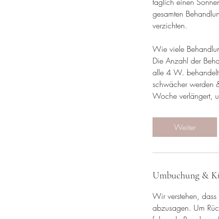
täglich einen Sonne
gesamten Behandlun
verzichten.
Wie viele Behandlun
Die Anzahl der Beha
alle 4 W. behandel
schwächer werden & 
Woche verlängert, u
Weiter
Umbuchung & K
Wir verstehen, dass
abzusagen. Um Rücks