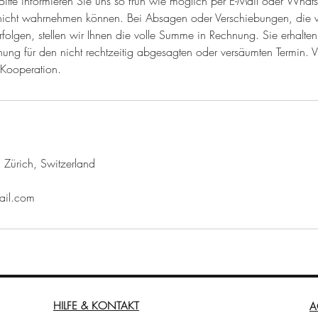
itte informieren Sie uns so früh wie möglich per E-Mail oder Whats
 nicht wahrnehmen können. Bei Absagen oder Verschiebungen, die 
folgen, stellen wir Ihnen die volle Summe in Rechnung. Sie erhalte
ng für den nicht rechtzeitig abgesagten oder versäumten Termin. Vi
 Kooperation.
 Zürich, Switzerland
ail.com
HILFE & KONTAKT
A