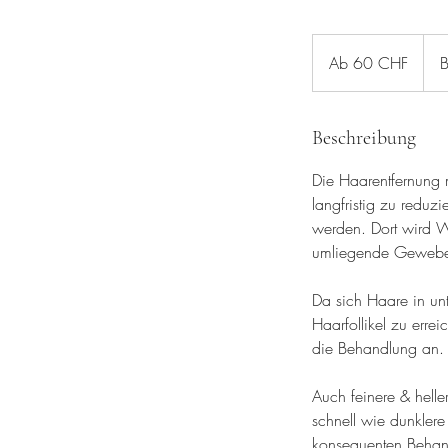
Ab
60
Ab 60 CHF
B
Schweizer
Franken
Beschreibung
Die Haarentfernung m
langfristig zu reduzi
werden. Dort wird 
umliegende Gewebe 
Da sich Haare in un
Haarfollikel zu err
die Behandlung an. 
Auch feinere & helle
schnell wie dunkler
konsequenten Behand