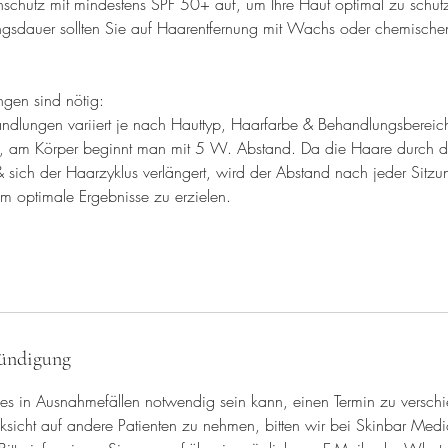
nschutz mit mindestens SPF 50+ auf, um Ihre Haut optimal zu schü
gsdauer sollten Sie auf Haarentfernung mit Wachs oder chemische
gen sind nötig:
ndlungen variiert je nach Hauttyp, Haarfarbe & Behandlungsbereich
t, am Körper beginnt man mit 5 W. Abstand. Da die Haare durch 
sich der Haarzyklus verlängert, wird der Abstand nach jeder Sitz
m optimale Ergebnisse zu erzielen.
ündigung
 es in Ausnahmefällen notwendig sein kann, einen Termin zu versch
icht auf andere Patienten zu nehmen, bitten wir bei Skinbar Medi