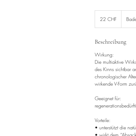
22
Schweizer
22 CHF
Bade
Franken
Beschreibung
Wirkung:
Die multiaktive Wirk
des Kinns sichtbar a
chronologischer Alte
wirkende V-Form zur
Geeignet für:
regenerationsbedürft
Vorteile:
• unterstützt die natü
• wirkt dem “Absack