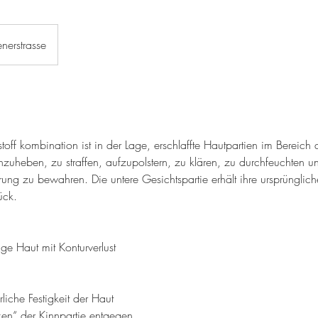
nerstrasse
stoff kombination ist in der Lage, erschlaffte Hautpartien im Berei
nzuheben, zu straffen, aufzupolstern, zu klären, zu durchfeuchten un
rung zu bewahren. Die untere Gesichtspartie erhält ihre ursprünglich
ück.
ige Haut mit Konturverlust
rliche Festigkeit der Haut
en“ der Kinnpartie entgegen