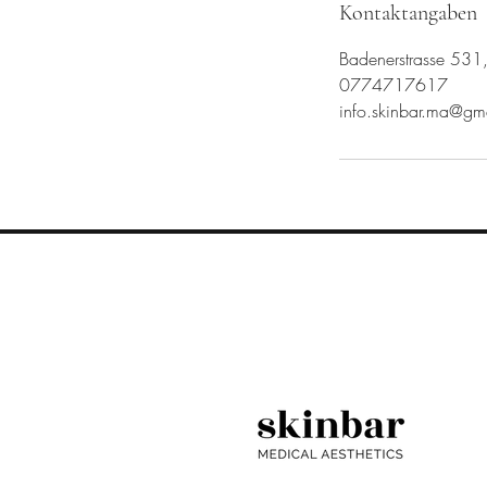
Kontaktangaben
Badenerstrasse 531,
0774717617
info.skinbar.ma@gm