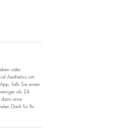
ieben oder
cal Aesthetics um
App, falls Sie einen
weniger als 24
n dann eine
elen Dank für Ihr