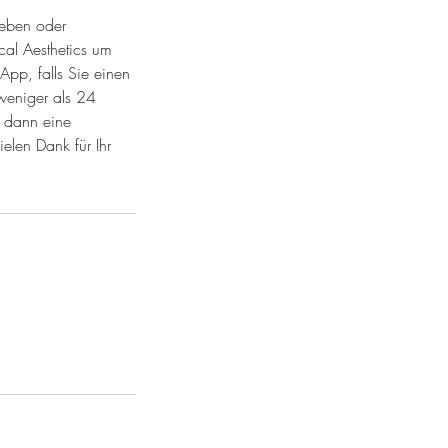
ieben oder
cal Aesthetics um
App, falls Sie einen
weniger als 24
n dann eine
elen Dank für Ihr