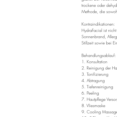
trockene oder dehydr
Methode, die sowohl
Kontraindikationen:
HydraFacial ist nic
Sonnenbrand, Allerg
Stillzeit sowie bei
Behandlungsablauf:
1. Konsultation
2. Reinigung der Ha
3. Tonifizierung
4. Abtragung
5. Tiefenreinigung
6. Peeling
7. Hautpflege Verso
8. Vliesmaske
9. Cooling Massage 