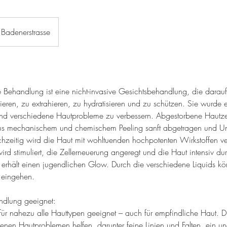
Badenerstrasse
Behandlung ist eine nicht-invasive Gesichtsbehandlung, die darauf 
lieren, zu extrahieren, zu hydratisieren und zu schützen. Sie wurde 
nd verschiedene Hautprobleme zu verbessern. Abgestorbene Hautze
us mechanischem und chemischem Peeling sanft abgetragen und Un
chzeitig wird die Haut mit wohltuenden hochpotenten Wirkstoffen ve
d stimuliert, die Zellerneuerung angeregt und die Haut intensiv dur
nd erhält einen jugendlichen Glow. Durch die verschiedene Liquids k
t eingehen.
andlung geeignet:
für nahezu alle Hauttypen geeignet – auch für empfindliche Haut. 
denen Hautproblemen helfen, darunter feine Linien und Falten, ein u