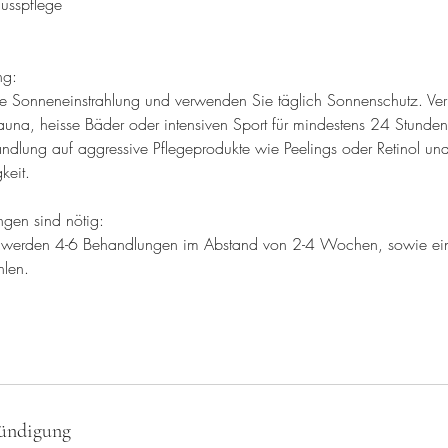
usspflege
ng:
te Sonneneinstrahlung und verwenden Sie täglich Sonnenschutz. Ve
auna, heisse Bäder oder intensiven Sport für mindestens 24 Stunden
ndlung auf aggressive Pflegeprodukte wie Peelings oder Retinol und
keit.
gen sind nötig:
e werden 4-6 Behandlungen im Abstand von 2-4 Wochen, sowie eine
len.
ündigung