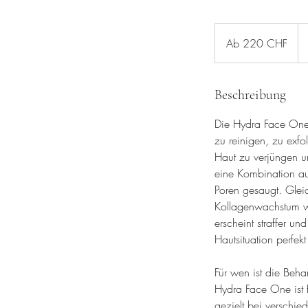
Ab
220
Ab 220 CHF
Schweizer
Franken
Beschreibung
Die Hydra Face One 
zu reinigen, zu exfo
Haut zu verjüngen u
eine Kombination a
Poren gesaugt. Glei
Kollagenwachstum wir
erscheint straffer u
Hautsituation perfek
Für wen ist die Beh
Hydra Face One ist 
gezielt bei verschie