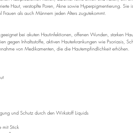
ierte Haut, verstopfte Poren, Akne sowie Hyperpigmentierung. Sie ist
 Frauen als auch Männern jeden Alters zugutekommt.
ht geeignet bei akuten Hautinfektionen, offenen Wunden, starken Ha
ien gegen Inhaltsstoffe, aktiven Hauterkrankungen wie Psoriasis, S
 Einnahme von Medikamenten, die die Hautempfindlichkeit erhöhen.
ut
rgung und Schutz durch den Wirkstoff Liquids
mit Stick