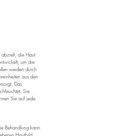
abzielt, die Haut
entwickelt, um die
llen werden durch
reinheiten aus den
rsorgt. Das
chfeuchtet. Sie
önnen Sie auf jede
Die Behandlung kann
nebenes Hautbild,