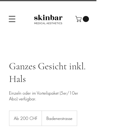
Ganzes Gesicht inkl.
Hals
Einzeln oder im Vorteilspaket (5er/10er
Abo) verfügbar.
Ab
200
Ab 200 CHF
Badenerstrasse
Schweizer
Franken