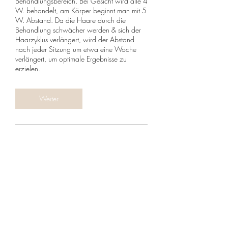
Behandlungsbereich. Bei Gesicht wird alle 4
W. behandelt, am Körper beginnt man mit 5
W. Abstand. Da die Haare durch die
Behandlung schwächer werden & sich der
Haarzyklus verlängert, wird der Abstand
nach jeder Sitzung um etwa eine Woche
verlängert, um optimale Ergebnisse zu
erzielen.
Weiter
Umbuchung & Kündigung
Wir verstehen, dass es in Ausnahmefällen
notwendig sein kann, einen Termin zu
verschieben oder abzusagen. Um Rücksicht
auf andere Patienten zu nehmen, bitten wir
bei Skinbar Medical Aesthetics um folgende
Regelung: Bitte informieren Sie uns so früh
wie möglich per E-Mail oder WhatsApp,