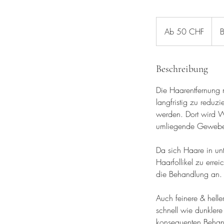
Ab
50
Ab 50 CHF
B
Schweizer
Franken
Beschreibung
Die Haarentfernung m
langfristig zu reduzi
werden. Dort wird 
umliegende Gewebe 
Da sich Haare in un
Haarfollikel zu err
die Behandlung an. 
Auch feinere & helle
schnell wie dunkler
konsequenten Behand