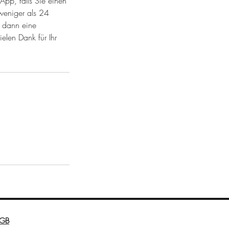
App, falls Sie einen
weniger als 24
n dann eine
elen Dank für Ihr
GB