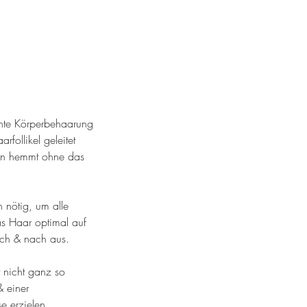
schte Körperbehaarung
rfollikel geleitet
en hemmt ohne das
 nötig, um alle
as Haar optimal auf
ach & nach aus.
 nicht ganz so
& einer
e erzielen.