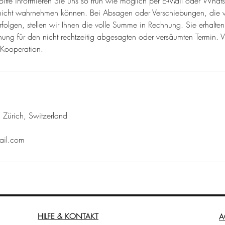
itte informieren Sie uns so früh wie möglich per E-Mail oder Whats
 nicht wahrnehmen können. Bei Absagen oder Verschiebungen, die 
folgen, stellen wir Ihnen die volle Summe in Rechnung. Sie erhalte
ng für den nicht rechtzeitig abgesagten oder versäumten Termin. Vi
 Kooperation.
 Zürich, Switzerland
ail.com
HILFE & KONTAKT
A