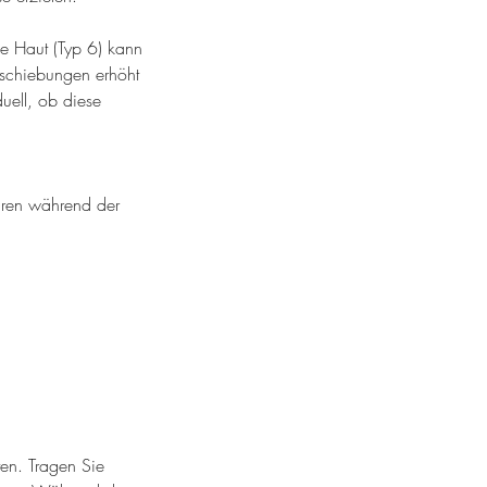
le Haut (Typ 6) kann
rschiebungen erhöht
duell, ob diese
püren während der
en. Tragen Sie