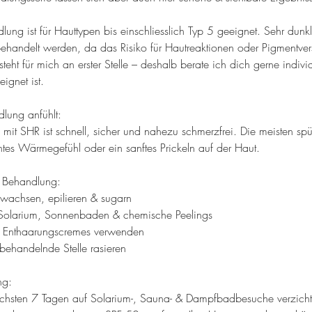
ung ist für Hauttypen bis einschliesslich Typ 5 geeignet. Sehr dunk
 behandelt werden, da das Risiko für Hautreaktionen oder Pigmentve
 steht für mich an erster Stelle – deshalb berate ich dich gerne indivi
ignet ist.
lung anfühlt:
 mit SHR ist schnell, sicher und nahezu schmerzfrei. Die meisten s
tes Wärmegefühl oder ein sanftes Prickeln auf der Haut.
e Behandlung:
 wachsen, epilieren & sugarn
 Solarium, Sonnenbaden & chemische Peelings
e Enthaarungscremes verwenden
 behandelnde Stelle rasieren
ng:
nächsten 7 Tagen auf Solarium-, Sauna- & Dampfbadbesuche verzicht