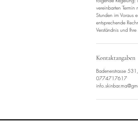
folgende Regelung: B
vereinbarten Termin
Stunden im Voraus er
entsprechende Rechnu
Verständnis und Ihre
Kontaktangaben
Badenerstrasse 531,
0774717617
info.skinbar.ma@gm