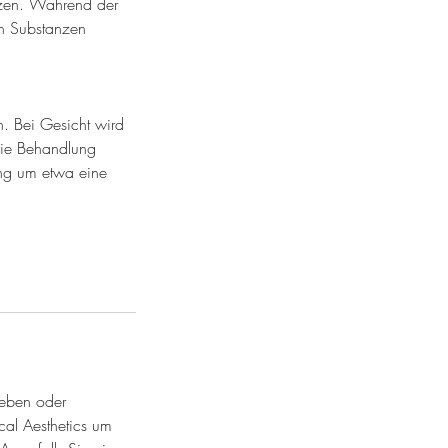
tzen. Während der
n Substanzen
. Bei Gesicht wird
die Behandlung
ung um etwa eine
ieben oder
cal Aesthetics um