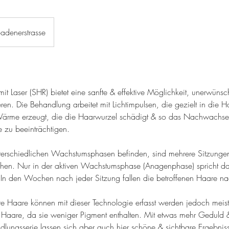
adenerstrasse
it Laser (SHR) bietet eine sanfte & effektive Möglichkeit, unerwün
eren. Die Behandlung arbeitet mit Lichtimpulsen, die gezielt in die Haa
Wärme erzeugt, die die Haarwurzel schädigt & so das Nachwachs
zu beeinträchtigen.
terschiedlichen Wachstumsphasen befinden, sind mehrere Sitzungen
eichen. Nur in der aktiven Wachstumsphase (Anagenphase) spricht d
In den Wochen nach jeder Sitzung fallen die betroffenen Haare n
re Haare können mit dieser Technologie erfasst werden jedoch meist
e Haare, da sie weniger Pigment enthalten. Mit etwas mehr Geduld 
lungsserie lassen sich aber auch hier schöne & sichtbare Ergebniss