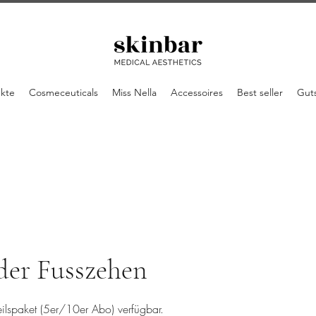
ukte
Cosmeceuticals
Miss Nella
Accessoires
Best seller
Gut
der Fusszehen
eilspaket (5er/10er Abo) verfügbar.