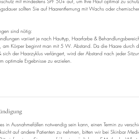
nschutz mit mindestens SPF 50+ auf, um Ihre Haut optimal zu schü
gsdauer sollten Sie auf Haarentfernung mit Wachs oder chemische
gen sind nötig:
ndlungen variiert je nach Hauttyp, Haarfarbe & Behandlungsbereich
t, am Körper beginnt man mit 5 W. Abstand. Da die Haare durch 
sich der Haarzyklus verlängert, wird der Abstand nach jeder Sitz
m optimale Ergebnisse zu erzielen.
ündigung
 es in Ausnahmefällen notwendig sein kann, einen Termin zu versch
icht auf andere Patienten zu nehmen, bitten wir bei Skinbar Medi