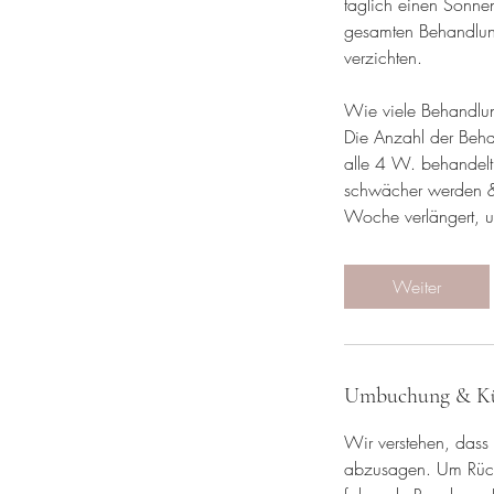
täglich einen Sonne
gesamten Behandlun
verzichten.
Wie viele Behandlun
Die Anzahl der Beha
alle 4 W. behandel
schwächer werden & 
Woche verlängert, u
Weiter
Umbuchung & K
Wir verstehen, dass
abzusagen. Um Rücks