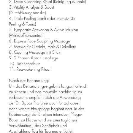
2. Deep Cleansing Ritual (Reinigung & Tonic)
3. Vitality Analysis & Boost
(Durchblutungsmaske)
4. Triple Peeling Sanft oder Intensiv (3x
Peeling & Tonic)
5. Lymphatic Activation & Aktive Infusion
(Wirkstoffkonzentrat)
6. Express Face Sculpting Massage
7. Maske für Gesicht, Hals & Dekolleté
8. Cooling Massage mit Stick
9. 2-Phasen Abschlusspflege
10. Sonnenschutz
11. Reawakening Ritual
Nach der Behandlung:
Um das Behandlungsergebnis langanhaltend
zu sichern und das Hautbild nachhaltig zu
verbessern, empfiehlt sich die Anwendung
der Dr. Babor Pro Linie auch für zuhause,
denn wahre Hautpflege beginnt dort. In der
Kabine sorgt sie für einen intensiven Pflege-
Boost, zu Hause wird sie zum täglichen
Verwöhnritual, das Schönheit und
Ausstrahlung Tag für Tag neu entfaltet.