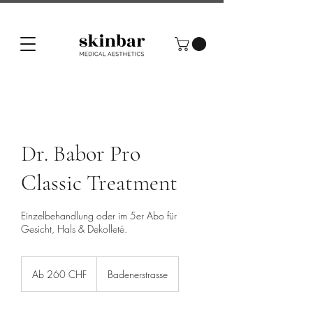
Dr. Babor Pro
Classic Treatment
Einzelbehandlung oder im 5er Abo für
Gesicht, Hals & Dekolleté.
Ab
260
Ab 260 CHF
Badenerstrasse
Schweizer
Franken