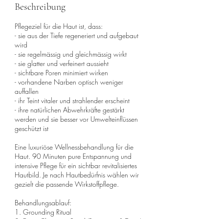
Beschreibung
Pflegeziel für die Haut ist, dass:
- sie aus der Tiefe regeneriert und aufgebaut
wird
- sie regelmässig und gleichmässig wirkt
- sie glatter und verfeinert aussieht
- sichtbare Poren minimiert wirken
- vorhandene Narben optisch weniger
auffallen
- ihr Teint vitaler und strahlender erscheint
- ihre natürlichen Abwehrkräfte gestärkt
werden und sie besser vor Umwelteinflüssen
geschützt ist
Eine luxuriöse Wellnessbehandlung für die
Haut. 90 Minuten pure Entspannung und
intensive Pflege für ein sichtbar revitalisiertes
Hautbild. Je nach Hautbedürfnis wählen wir
gezielt die passende Wirkstoffpflege.
Behandlungsablauf:
1. Grounding Ritual