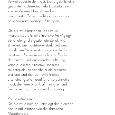
Verweildauer in der Haut. Das Ergebnis: eine
gestärkte Hautstruktur, mehr Elastizität, ein
ebenmäßigeres Hautbild und ein
revitalisierter Glow – sichtbar und spürbar,
oft schon nach wenigen Sitzungen.
Die Biorevitalization mit Booster &
Hyaluronsäure ist eine intensive Anti-Aging-
Behandlung, die gezielt die Zellaktivität
stimuliert, die Hautstruktur stärkt und den
natürlichen Regenerationsprozess der Haut
reaktiviert. Sie reduziert sichtbare Zeichen
der inneren und äusseren Hautalterung,
versorgt die Haut tiefenwirksam mit
Feuchtigkeit und verleiht ihr ein glatteres,
pralleres und sichtbar revitalisiertes
Erscheinungsbild. Ideal für anspruchsvolle
Haut, die neue Strahlkraft, Festigkeit und
Frische verlangt – sofort und langfristig.
Kontraindikationen:
Die Biorevitalisierung unterliegt den gleichen
Kontraindikationen wie die klassische
Mesotherapie.