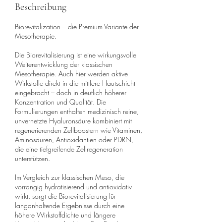
Beschreibung
Biorevitalization – die Premium-Variante der
Mesotherapie.
Die Biorevitalisierung ist eine wirkungsvolle
Weiterentwicklung der klassischen
Mesotherapie. Auch hier werden aktive
Wirkstoffe direkt in die mittlere Hautschicht
eingebracht – doch in deutlich höherer
Konzentration und Qualität. Die
Formulierungen enthalten medizinisch reine,
unvernetzte Hyaluronsäure kombiniert mit
regenerierenden Zellboostern wie Vitaminen,
Aminosäuren, Antioxidantien oder PDRN,
die eine tiefgreifende Zellregeneration
unterstützen.
Im Vergleich zur klassischen Meso, die
vorrangig hydratisierend und antioxidativ
wirkt, sorgt die Biorevitalisierung für
langanhaltende Ergebnisse durch eine
höhere Wirkstoffdichte und längere