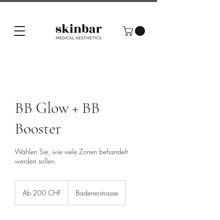
BB Glow + BB
Booster
Wählen Sie, wie viele Zonen behandelt
werden sollen.
Ab
200
Ab 200 CHF
Badenerstrasse
Schweizer
Franken