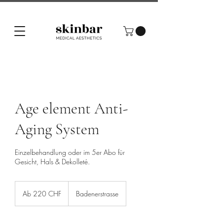
Age element Anti-
Aging System
Einzelbehandlung oder im 5er Abo für
Gesicht, Hals & Dekolleté.
Ab
220
Ab 220 CHF
Badenerstrasse
Schweizer
Franken