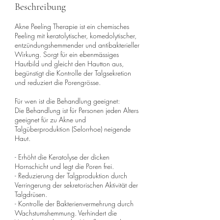
Beschreibung
Akne Peeling Therapie ist ein chemisches
Peeling mit keratolytischer, komedolytischer,
entzündungshemmender und antibakterieller
Wirkung. Sorgt für ein ebenmässiges
Hautbild und gleicht den Hautton aus,
begünstigt die Kontrolle der Talgsekretion
und reduziert die Porengrösse.
Für wen ist die Behandlung geeignet:
Die Behandlung ist für Personen jeden Alters
geeignet für zu Akne und
Talgüberproduktion (Selorrhoe) neigende
Haut.
- Erhöht die Keratolyse der dicken
Hornschicht und legt die Poren frei.
- Reduzierung der Talgproduktion durch
Verringerung der sekretorischen Aktivität der
Talgdrüsen.
- Kontrolle der Bakterienvermehrung durch
Wachstumshemmung. Verhindert die