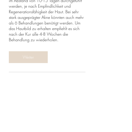
im Abstand von 10-15 Tagen durchgeführt
werden, je nach Empfindlichkeit und
Regenerationsfähigkeit der Haut. Bei sehr
stark ausgeprägter Akne könnten auch mehr
als 6 Behandlungen benötigt werden. Um
das Hautbild zu erhalten empfiehlt es sich
nach der Kur alle 4-8 Wochen die
Behandlung zu wiederholen.
Weiter
Umbuchung & Kündigung
Wir verstehen, dass es in Ausnahmefällen
notwendig sein kann, einen Termin zu
verschieben oder abzusagen. Um Rücksicht
auf andere Patienten zu nehmen, bitten wir
bei Skinbar Medical Aesthetics um folgende
Regelung: Bitte informieren Sie uns so früh
wie möglich per E-Mail oder WhatsApp,