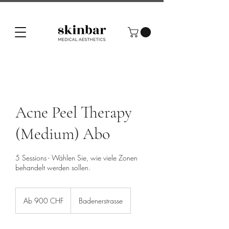
Acne Peel Therapy
(Medium) Abo
5 Sessions - Wählen Sie, wie viele Zonen
behandelt werden sollen.
Ab
900
Ab 900 CHF
Badenerstrasse
Schweizer
Franken