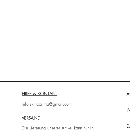
esundheit: Mit einer Kombination aus
m speziellen Vitaminkomplex unterstützt
 swissestetic die natürliche
kann dadurch für ein verjüngtes
ie tägliche Einnahme eines
aroma lässt sich die Haut auch im Alltag
Nährstoffen versorgen. hyalupro kann die
tzen, sowie die Zellteilung fördern. Es
 wichtigen Vitaminen ab und die
en unterstützend und sind wichtige
HILFE & KONTAKT
A
hmen
info.skinbar.ma@gmail.com
I
VERSAND
D
Die Lieferung unserer Artikel kann nur in