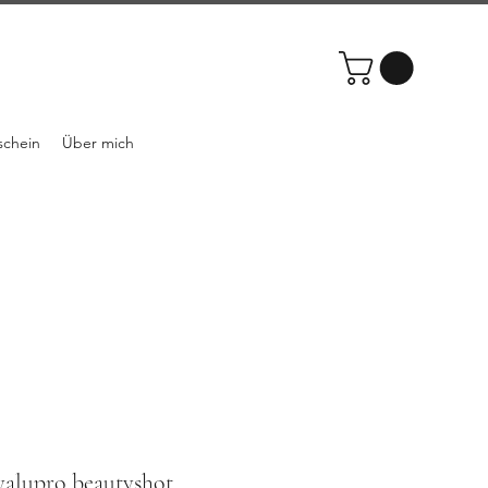
schein
Über mich
yalupro beautyshot