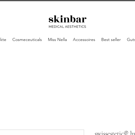
ukte
Cosmeceuticals
Miss Nella
Accessoires
Best seller
Gut
swissestetic® h