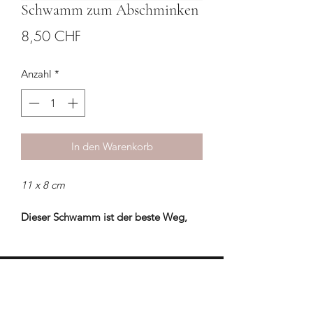
Schwamm zum Abschminken
Preis
8,50 CHF
Anzahl
*
In den Warenkorb
11 x 8 cm
Dieser Schwamm ist der beste Weg,
um Make-up von Ihrem Gesicht zu
entfernen.
ANWENDUNGSHINWEISE:
HILFE & KONTAKT
Für ein perfektes Make-up,
info.skinbar.ma@gmail.com