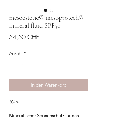
mesoestetic® mesoprotech®
mineral fluid SPF50
Preis
54,50 CHF
Anzahl
*
In den Warenkorb
50ml
Mineralischer Sonnenschutz für das
Gesicht mit Lichtschutzfaktor 50 und
guter Hautverträglichkeit für