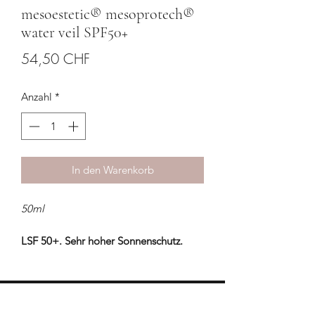
mesoestetic® mesoprotech®
water veil SPF50+
Preis
54,50 CHF
Anzahl
*
In den Warenkorb
50ml
LSF 50+. Sehr hoher Sonnenschutz.
Kombination aus physikalischen,
chemischen und biologischen Filtern.
Für eine Mischhaut und fettige Haut
geeignet.