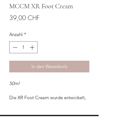
MCCM XR Foot Cream
Preis
39,00 CHF
Anzahl
*
In den Warenkorb
50ml
Die XR Foot Cream wurde entwickelt,
um trockene und rissige Haut der Füsse
zu pflegen und wiederherzustellen. Ihre
aktiven Komponenten bieten
Feuchtigkeit und regenerative
HILFE & KONTAKT
Eigenschaften.