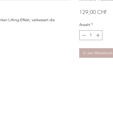
Pre
129,00 CHF
rken Lifting-Effekt, verbessert die
Anzahl
*
ut und formt die Gesichtskonturen neu. Es
lder so Falten.
In den Warenkorb