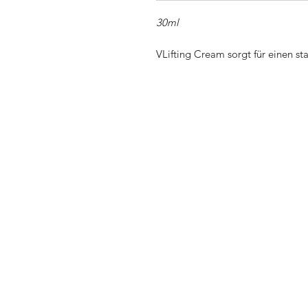
30ml
VLifting Cream sorgt für einen sta
Festigkeit und Elastizität der Ha
erhöht den Kollagengehalt und mi
INDIKATIONEN:
Reife und schlaffe Haut
WIRKSTOFFE:
Polygonum Aviculare Extract
Sodium Hyaluronate
Sorbitol