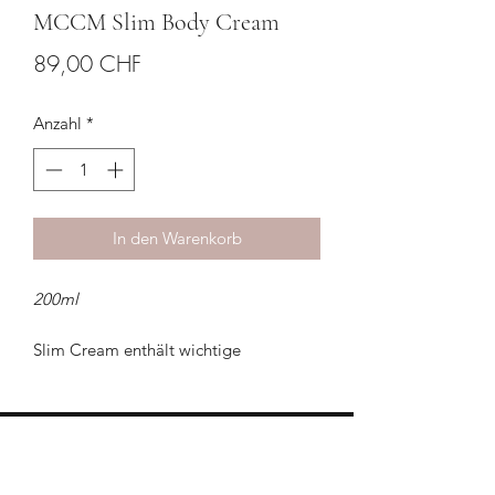
MCCM Slim Body Cream
Preis
89,00 CHF
Anzahl
*
In den Warenkorb
200ml
Slim Cream enthält wichtige
Phytonährstoffe, Mineralien,und
Vitamine, die für die optimale
Gesundheit der Haut unerlässlich sind
und sie straffer, hydratisierter und
HILFE & KONTAKT
vitaler machen. Diese Creme hat