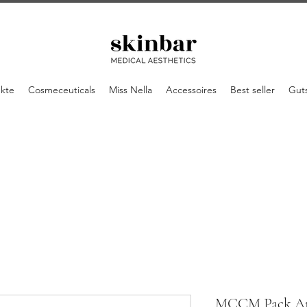
ukte
Cosmeceuticals
Miss Nella
Accessoires
Best seller
Gut
MCCM Pack Ant