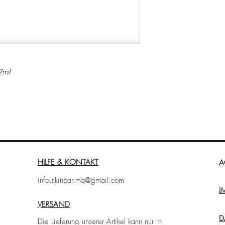
2ml
mikfalten.
Augenkontur geeignet. Die Kombination aus
loba, Jojoba und Aloe Vera verleiht
es straffende und regenerierende
krozirkulation, reduziert Mimikfalten und
HILFE & KONTAKT
A
.
info.skinbar.ma@gmail.com
I
 2&1 mit Wattepad auf Gesicht, Hals und
VERSAND
t)
D
Die Lieferung unserer Artikel kann nur in
ng Flash und tragen Sie sie sanft auf