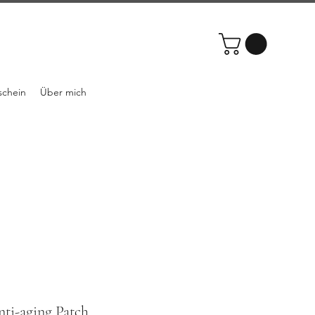
schein
Über mich
i-aging Patch