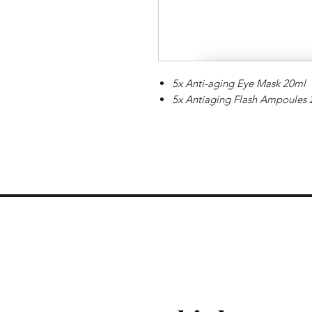
5x Anti-aging Eye Mask 20ml
5x Antiaging Flash Ampoules 
Schwellungen, Augenringe und Mi
Das Antiaging Patch ist für die 
Kamille, Rosskastanie, Ginkgo Bi
diesem erfrischenden Augenpatch
Eigenschaften. Es aktiviert die Mi
mildert Anzeichen von Müdigkeit
Anwendung:
Tragen Sie das MCCM Biphasic
Dekolleté auf. (Nicht im Packe
Öffnen Sie die Ampulle Antiagi