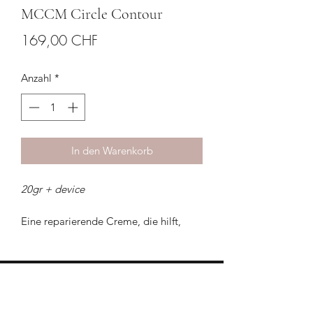
MCCM Circle Contour
Preis
169,00 CHF
Anzahl
*
In den Warenkorb
20gr + device
Eine reparierende Creme, die hilft,
dunkle Augenringe und Tränensäcke zu
reduzieren. Dank ihrer aktiven
Inhaltsstoffe hellt sie die Haut auf und
lässt die Augenpartie strahlen.Circle
HILFE & KONTAKT
Contour wirkt der Hautalterung