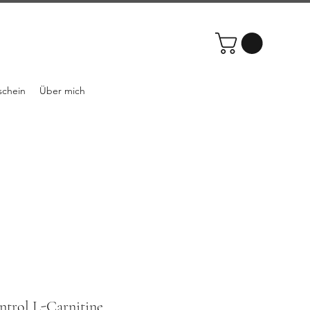
schein
Über mich
rol L-Carnitine