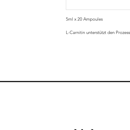
5ml x 20 Ampoules
L-Carnitin unterstützt den Proz
Fettstoffwechsel fördert.Es hilft 
indem es die Fettspeicher des Kö
schädliche freie Radikale neutralis
BEDÜRFNIS:
Bewegungs-Booster, Verbesserun