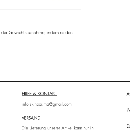
ess der Gewichtsabnahme, indem es den
dem Körper, Energie zu produzie- ren,
rpers nutzt, das Immunsystem stärkt und
- iert.
g der Energie
HILFE & KONTAKT
A
info.skinbar.ma@gmail.com
I
VERSAND
D
Die Lieferung unserer Artikel kann nur in