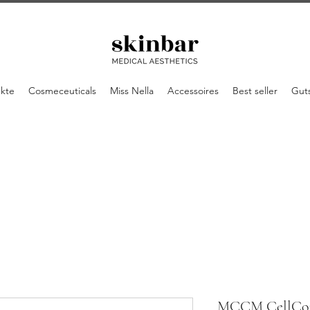
ukte
Cosmeceuticals
Miss Nella
Accessoires
Best seller
Gut
MCCM CellCont