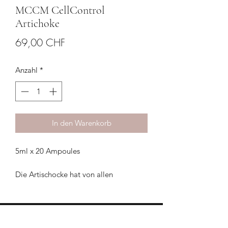
MCCM CellControl
Artichoke
Preis
69,00 CHF
Anzahl
*
In den Warenkorb
5ml x 20 Ampoules
Die Artischocke hat von allen
Gemüsesorten den höchsten Gehalt an
Antioxidantien und ist eine reiche
Quelle für Vitamin C. Sie verbessert die
Gesundheit des Herzens, indem sie den