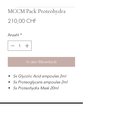
MCCM Pack Proteohydra
Preis
210,00 CHF
Anzahl
*
In den Warenkorb
5x Glycolic Acid ampoules 2ml
5x Proteoglycans ampoules 2ml
5x Proteohydra Mask 20ml
Proteohydra Cream airless 50ml
Dehydrierte und devitalisierte Haut
HILFE & KONTAKT