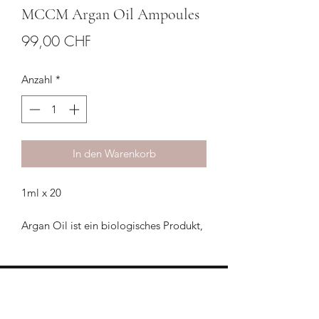
MCCM Argan Oil Ampoules
Preis
99,00 CHF
Anzahl
*
In den Warenkorb
1ml x 20
Argan Oil ist ein biologisches Produkt,
das aus den Kernen des Arganbaums
gewonnen wird. Es ist äußerst reich an
wertvollen Nährstoffen, darunter
Fettsäuren und Vitamin E, und gilt als
HILFE & KONTAKT
das "Gold Marokkos". Es enthält