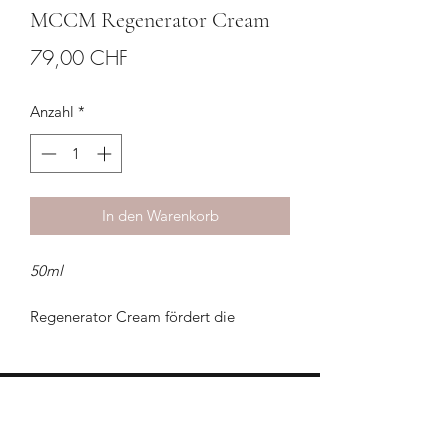
MCCM Regenerator Cream
Preis
79,00 CHF
Anzahl
*
In den Warenkorb
50ml
Regenerator Cream fördert die
Zellerneuerung, indem sie den
Regenerationsprozess der irritierten
oder geschädigten Haut stimuliert. Sie
enthält Wirkstoffe, die die Haut mit
HILFE & KONTAKT
Feuchtigkeit und Nährstoffen versorgen