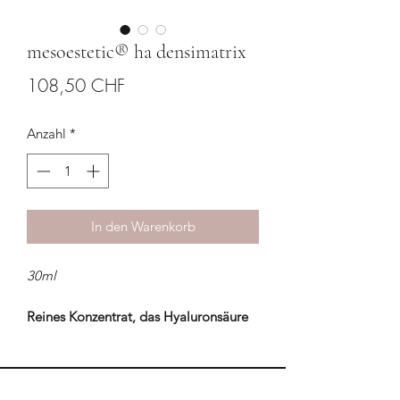
mesoestetic® ha densimatrix
Preis
108,50 CHF
Anzahl
*
In den Warenkorb
30ml
Reines Konzentrat, das Hyaluronsäure
in verschiedenen Molekulargrössen
kombiniert. Wirkt intensiv
feuchtigkeitsspendend und
aufpolsternd. Enthält einen Anti-