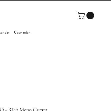
schein
Über mich
O - Rich Meno Cream