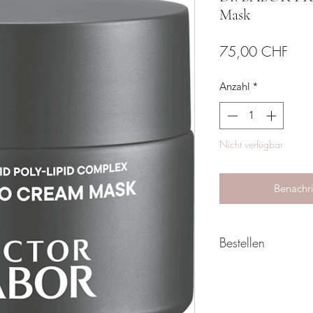
Mask
Prei
75,00 CHF
Anzahl
*
Nicht verfügbar
Benachri
Bestellen
Exklusive Beratung
Die Produkte der DR
erhältlich und werde