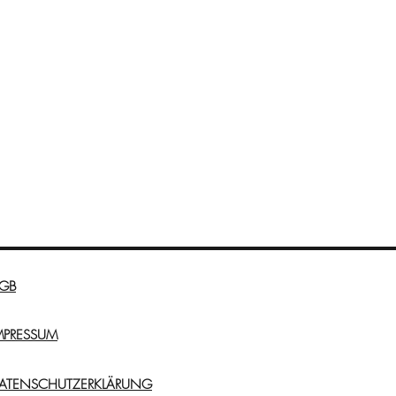
.
. BABOR PRO Partnerin biete ich
he und individuelle
 an – ganz bequem bei Ihnen zu
er Produktseite Ihres gewünschten
Produkts die
ichtigen lassen“
aus oder
mich direkt per E-Mail.
reinbaren wir einen persönlichen
den passenden DR. BABOR PRO
n, berate Sie individuell und Sie
hre Haut geeigneten Produkte
GB
werben.
MPRESSUM
ton Zürich
sind
kostenlos
.
alb des Kantons Zürich
berechne
schale. Die Höhe richtet sich
ATENSCHUTZERKLÄRUNG
 wird Ihnen selbstverständlich