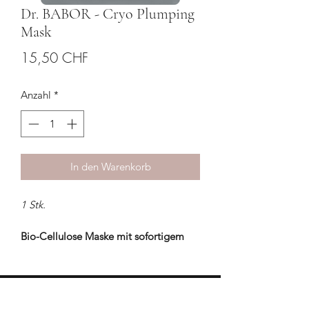
Dr. BABOR - Cryo Plumping
Mask
Preis
15,50 CHF
Anzahl
*
In den Warenkorb
1 Stk.
Bio-Cellulose Maske mit sofortigem
Feuchtigkeitsboost für eine glattere
Haut.
Die erfrischende Tuchmaske aus