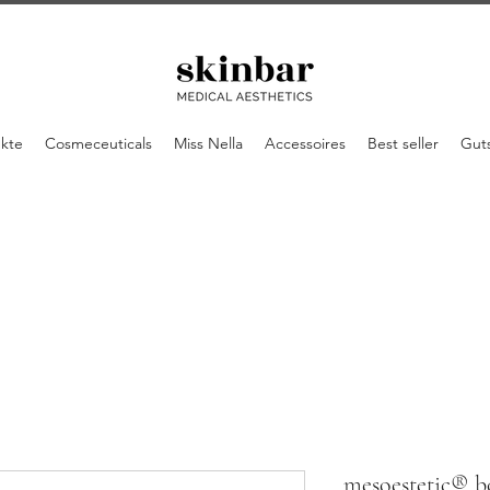
ukte
Cosmeceuticals
Miss Nella
Accessoires
Best seller
Gut
mesoestetic® b