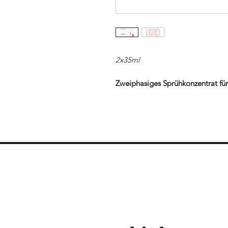
2x35ml
Zweiphasiges Sprühkonzentrat für
Hüften.
Sprühkonzentrat mit intensiver 
hochwirksamen [meso]adipoactiv
einwirkt und dabei hilft, das Ersc
und zu verbessern.
Die Kombination mit Mariendistel
verstärkt die Wirkung des Komplex
verursachte Schönheitsfehler. Mit
Finish und einer angenehmen Spr
Produkt für die Anwendung vor kö