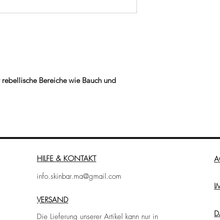
 rebellische Bereiche wie Bauch und
Wirkung und einer Formel mit dem
e complex™, der auf begrenzte Bereiche
heinungsbild der Silhouette zu definieren
HILFE & KONTAKT
A
extrakt, Koffein und Arnikaextrakt
info.skinbar.ma@gmail.com
es und reduziert sichtbar durch Cellulite
I
 einer leichten Formel mit unsichtbarem
VERSAND
ühanwendung, die es zu einem idealen
D
rperlicher Aktivität macht. Seine
Die Lieferung unserer Artikel kann nur in