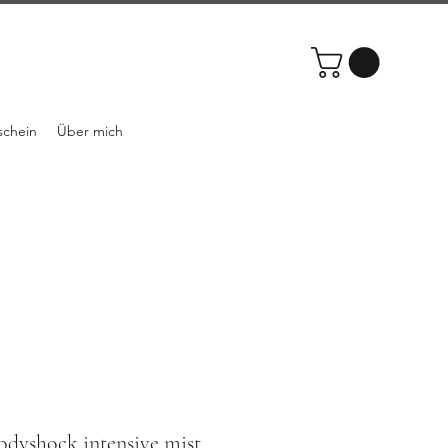
schein
Über mich
odyshock intensive mist