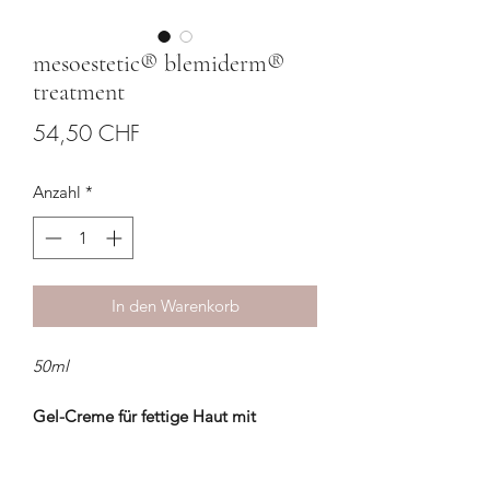
mesoestetic® blemiderm®
treatment
Preis
54,50 CHF
Anzahl
*
In den Warenkorb
50ml
Gel-Creme für fettige Haut mit
Unreinheiten und Akne. Befreit die
Poren, hemmt Entzündungen und