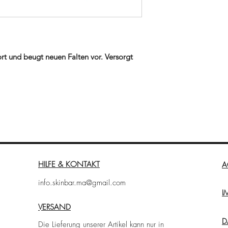
fort und beugt neuen Falten vor. Versorgt
t sie strahlen.
ine intensive Anti-Aging Behandlung für
t global gegen alle Anzeichen der
ort verschwinden und hinterlässt einen
t. Die hochkonzentrierte Formel enthält
den Inhaltsstoffen welche synergetisch
 Mimikfältchen. Die leicht ölige Textur
rt und hinterlässt ein weiches,
HILFE & KONTAKT
A
info.skinbar.ma@gmail.com
I
VERSAND
s und Dekolleté
Bedarf
D
Die Lieferung unserer Artikel kann nur in