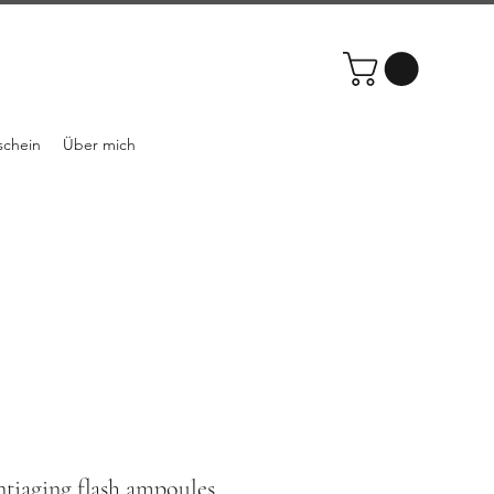
schein
Über mich
tiaging flash ampoules