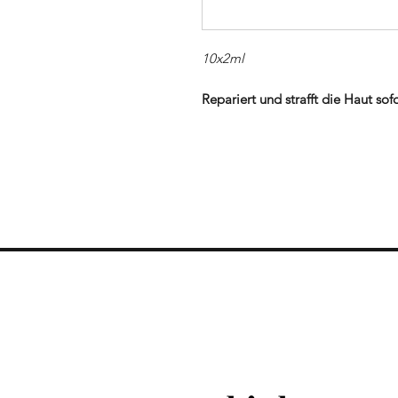
10x2ml
Repariert und strafft die Haut so
die Haut mit Feuchtigkeit und läss
Die Antiaging flash Ampulle ist e
alle Hauttypen. Die Ampulle wirk
Hautalterung, lässt Müdigkeit sof
Sofort-Lifting-Effekt auf der Hau
eine Kombination aus hervorragen
wirken im Kampf gegen Falten und
wird sofort von der Haut absorbie
angenehmes Hautgefühl.
Anwendung:
Anwendungsbereich: Gesicht, Hal
Häufigkeit: 2x täglich oder nach 