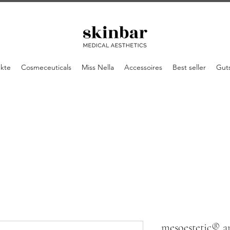
ukte
Cosmeceuticals
Miss Nella
Accessoires
Best seller
Gut
mesoestetic® an