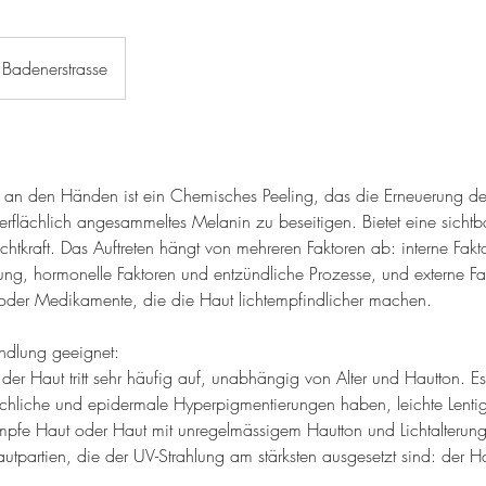
Badenerstrasse
 an den Händen ist ein Chemisches Peeling, das die Erneuerung de
rflächlich angesammeltes Melanin zu beseitigen. Bietet eine sichtb
htkraft. Das Auftreten hängt von mehreren Faktoren ab: interne Fakt
ung, hormonelle Faktoren und entzündliche Prozesse, und externe Fa
oder Medikamente, die die Haut lichtempfindlicher machen.
andlung geeignet:
er Haut tritt sehr häufig auf, unabhängig von Alter und Hautton. E
ächliche und epidermale Hyperpigmentierungen haben, leichte Lentig
mpfe Haut oder Haut mit unregelmässigem Hautton und Lichtalterung.
utpartien, die der UV-Strahlung am stärksten ausgesetzt sind: der 