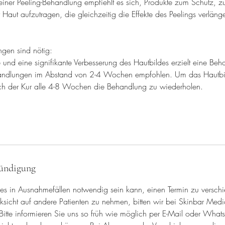
einer Peeling-Behandlung empfiehlt es sich, Produkte zum Schutz, z
 Haut aufzutragen, die gleichzeitig die Effekte des Peelings verlänge
gen sind nötig:
und eine signifikante Verbesserung des Hautbildes erzielt eine Be
andlungen im Abstand von 2-4 Wochen empfohlen. Um das Hautbil
ach der Kur alle 4-8 Wochen die Behandlung zu wiederholen.
ündigung
 es in Ausnahmefällen notwendig sein kann, einen Termin zu versch
icht auf andere Patienten zu nehmen, bitten wir bei Skinbar Medi
itte informieren Sie uns so früh wie möglich per E-Mail oder Whats