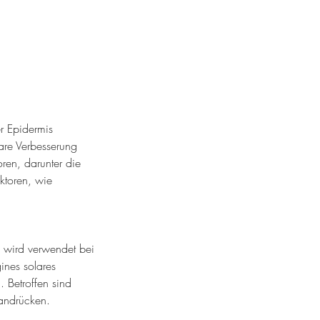
r Epidermis
are Verbesserung
oren, darunter die
ktoren, wie
s wird verwendet bei
ines solares
 Betroffen sind
Handrücken.