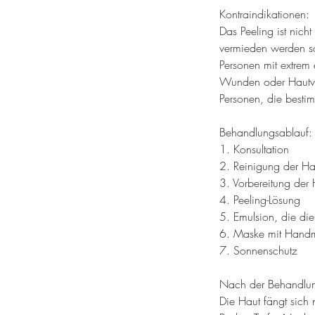
Kontraindikationen:
Das Peeling ist nich
vermieden werden so
Personen mit extrem
Wunden oder Hautver
Personen, die best
Behandlungsablauf:
1. Konsultation
2. Reinigung der Hau
3. Vorbereitung der 
4. Peeling-Lösung
5. Emulsion, die die 
6. Maske mit Hand
7. Sonnenschutz
Nach der Behandlu
Die Haut fängt sich