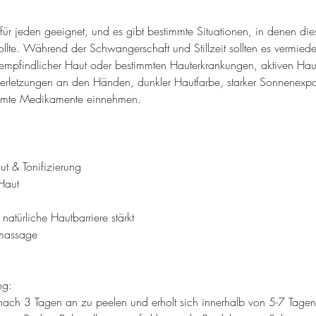
t für jeden geeignet, und es gibt bestimmte Situationen, in denen die
llte. Während der Schwangerschaft und Stillzeit sollten es vermie
 empfindlicher Haut oder bestimmten Hauterkrankungen, aktiven Haut
letzungen an den Händen, dunkler Hautfarbe, starker Sonnenexpo
immte Medikamente einnehmen.
t & Tonifizierung
Haut
natürliche Hautbarriere stärkt
massage
ng:
 nach 3 Tagen an zu peelen und erholt sich innerhalb von 5-7 Tage