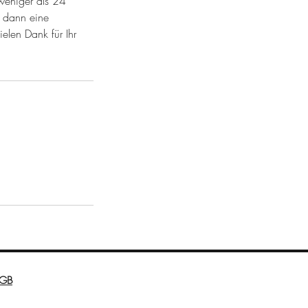
weniger als 24
n dann eine
elen Dank für Ihr
GB