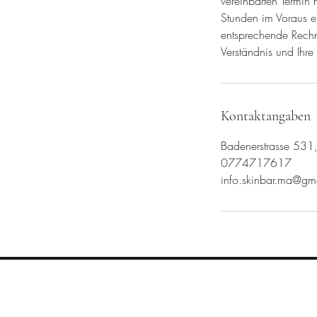
vereinbarten Termin
Stunden im Voraus er
entsprechende Rechnu
Verständnis und Ihre
Kontaktangaben
Badenerstrasse 531,
0774717617
info.skinbar.ma@gm