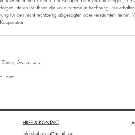
 nicht wahrnehmen können. Bei Absagen oder Verschiebungen, die 
folgen, stellen wir Ihnen die volle Summe in Rechnung. Sie erhalte
ng für den nicht rechtzeitig abgesagten oder versäumten Termin. Vi
 Kooperation.
 Zürich, Switzerland
ail.com
HILFE & KONTAKT
A
info.skinbar.ma@gmail.com