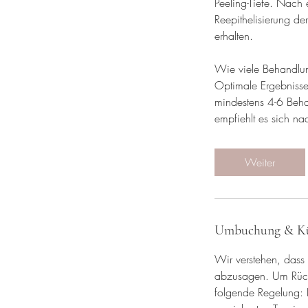
Peeling-Tiefe. Nach 
Reepithelisierung der
erhalten.
Wie viele Behandlun
Optimale Ergebnisse 
mindestens 4-6 Beh
empfiehlt es sich n
Weiter
Umbuchung & K
Wir verstehen, dass
abzusagen. Um Rücks
folgende Regelung: B