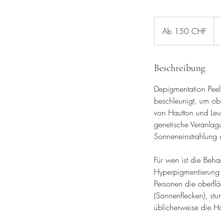
Ab
150
Ab 150 CHF
Schweizer
Franken
Beschreibung
Depigmentation Peel
beschleunigt, um obe
von Hautton und Leuc
genetische Veranlag
Sonneneinstrahlung 
Für wen ist die Beh
Hyperpigmentierung d
Personen die oberfl
(Sonnenflecken), stu
üblicherweise die Ha