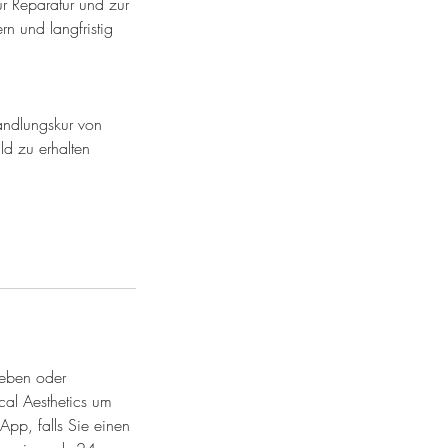
ur Reparatur und zur
rn und langfristig
handlungskur von
d zu erhalten
ieben oder
cal Aesthetics um
App, falls Sie einen