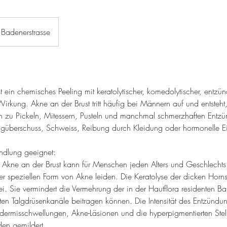
Badenerstrasse
t ein chemisches Peeling mit keratolytischer, komedolytischer, ent
 Wirkung. Akne an der Brust tritt häufig bei Männern auf und entsteh
nn zu Pickeln, Mitessern, Pusteln und manchmal schmerzhaften Entz
algüberschuss, Schweiss, Reibung durch Kleidung oder hormonelle Ei
andlung geeignet:
Akne an der Brust kann für Menschen jeden Alters und Geschlechts
r speziellen Form von Akne leiden. Die Keratolyse der dicken Horns
rei. Sie vermindert die Vermehrung der in der Hautflora residenten Ba
pften Talgdrüsenkanäle beitragen können. Die Intensität des Entzündu
dermisschwellungen, Akne-Läsionen und die hyperpigmentierten Stel
den gemildert.