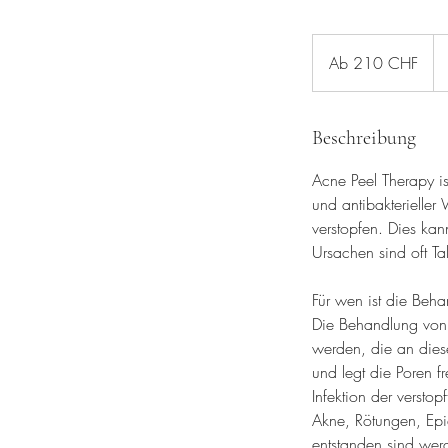
Ab
210
Ab 210 CHF
Schweizer
Franken
Beschreibung
Acne Peel Therapy is
und antibakterieller
verstopfen. Dies ka
Ursachen sind oft T
Für wen ist die Beh
Die Behandlung von 
werden, die an diese
und legt die Poren f
Infektion der versto
Akne, Rötungen, Epi
entstanden sind wer