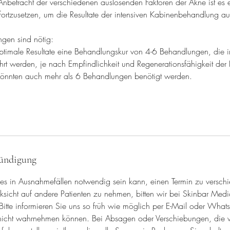
n Anbetracht der verschiedenen auslösenden Faktoren der Akne ist es es
fortzusetzen, um die Resultate der intensiven Kabinenbehandlung auf
gen sind nötig:
ptimale Resultate eine Behandlungskur von 4-6 Behandlungen, die 
t werden, je nach Empfindlichkeit und Regenerationsfähigkeit der H
könnten auch mehr als 6 Behandlungen benötigt werden.
ündigung
 es in Ausnahmefällen notwendig sein kann, einen Termin zu versch
icht auf andere Patienten zu nehmen, bitten wir bei Skinbar Medi
itte informieren Sie uns so früh wie möglich per E-Mail oder Whats
 nicht wahrnehmen können. Bei Absagen oder Verschiebungen, die 