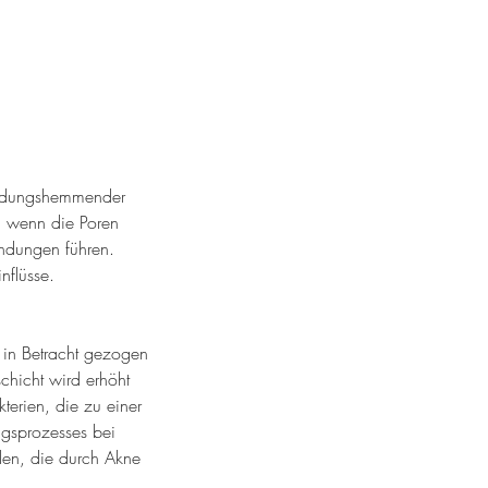
zündungshemmender
t, wenn die Poren
ündungen führen.
nflüsse.
 in Betracht gezogen
chicht wird erhöht
kterien, die zu einer
ngsprozesses bei
len, die durch Akne