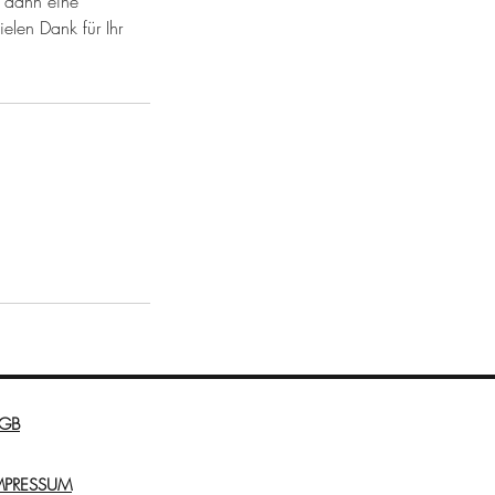
n dann eine
elen Dank für Ihr
GB
MPRESSUM