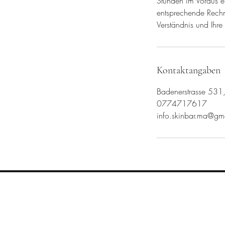
Stunden im Voraus er
entsprechende Rechnu
Verständnis und Ihre
Kontaktangaben
Badenerstrasse 531,
0774717617
info.skinbar.ma@gm