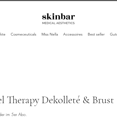
ukte
Cosmeceuticals
Miss Nella
Accessoires
Best seller
Gut
l Therapy Dekolleté & Brust
der im 5er Abo.