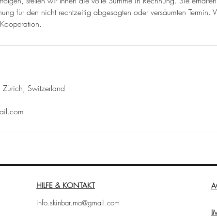
folgen, stellen wir Ihnen die volle Summe in Rechnung. Sie erhalte
ng für den nicht rechtzeitig abgesagten oder versäumten Termin. Vi
 Kooperation.
 Zürich, Switzerland
ail.com
HILFE & KONTAKT
A
info.skinbar.ma@gmail.com
I