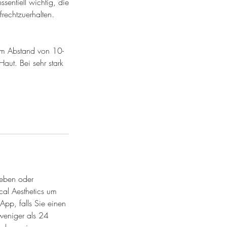
sentiell wichtig, die
rechtzuerhalten.
im Abstand von 10-
aut. Bei sehr stark
ieben oder
cal Aesthetics um
App, falls Sie einen
weniger als 24